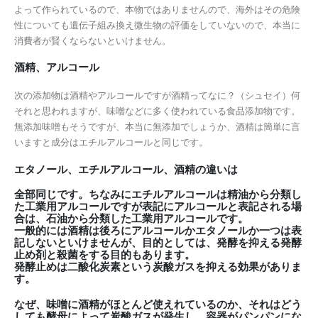
よって作られているので、本物ではありませんので、海外はその危険
性についても遺伝子組み換え微生物の評価をしていないので、本当に
消費者が賢くならないといけません。
酒精、アルコール
次の添加物は酒精やアルコールですが酒精ってなに？（シュセイ）何
それと思われますが、味噌などに多く使われている食品添加物です。
無添加味噌もそうですが、本当に無添加でしょうか、酒精は簡単に言
いますと成分はエチルアルコールと同じです。
エタノール、エチルアルコール、酒精の違いは
全部同じです。ちなみにエチルアルコールは精油から分類し
た工業用アルコールですが表記にアルコールと表記される場
合は、石油から分類した工業用アルコールです。
一般的には酒精は後ろにアルコールかエタノールか一つは表
記しないといけませんが、目的としては、発酵を抑える発酵
止め剤と殺菌をする目的もあります。
発酵止めは二酸化炭素という炭酸ガスを抑える効果がありま
す。
なぜ、味噌に酒精がほとんど使えれているのか、それはどう
しても酵母によって炭酸ガスが発生し、容器がパンパンにな