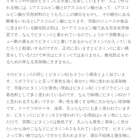
イギリスや中国がビタミンCを大量に生産していますが、人工で作ら
れる物には、Lアスコルビン酸とDアスコルビン酸があって、Lアスコ
ルビン酸が天然材料のとうもろこしの糖分をもやし、その糖分にある
酵素をいれるとLアスコルビン酸になります。市販のジュースや食品
に含まれている酸化防止剤は、Dーアスコルビン酸である完全化学物
質です。なんでビタミンCと書かれているのでしょうか？消費者はシ
ュー酢の裏をみてビタミンCと書いてあるからビタミンCが入っている
だろうと勘違いするのですが、正式に言いますとビタミンCに近い構
造をしているだけで本当はビタミンCではありません。酸化防止をす
るための単なる添加物にすぎません。
そのビタミンCの同じくビタミンB2もそういう構造とよく似ていま
す。リボフラビンと言って黄色を強く表せたい時に使われる添加物
で、市販のビタミンCが黄色い理由はビタミンB2（リボフラビン）は
着色料として多く使われているのです。なんで味噌にビタミンB2が？
と思われる方も多いですが、薄い色を濃くする時に欠かせない添加物
です。ドーナツやケーキ、油系、天ぷらなどにも多く使われています
が、ビタミンCにビタミンb２が使われている理由はレオン色にしない
だけで、実際にビタミンCは無色です。天ぷらも黄色く美味しく見せ
たいから油やこななどにビタミンb２を入れているのです。ビタミンb
２って良い物ではないですかと言われますが、遺伝子組換え微生物に