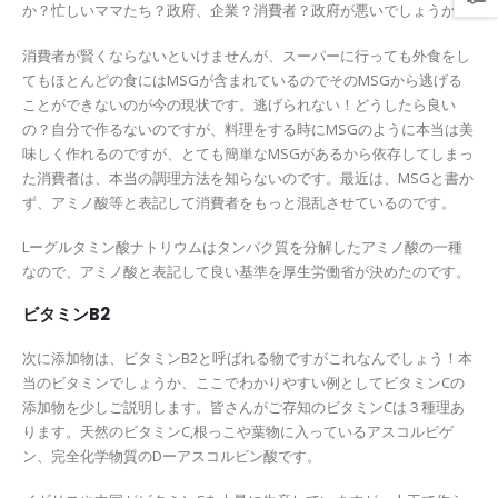
か？忙しいママたち？政府、企業？消費者？政府が悪いでしょうか？
消費者が賢くならないといけませんが、スーパーに行っても外食をし
てもほとんどの食にはMSGが含まれているのでそのMSGから逃げる
ことができないのが今の現状です。逃げられない！どうしたら良い
の？自分で作るないのですが、料理をする時にMSGのように本当は美
味しく作れるのですが、とても簡単なMSGがあるから依存してしまっ
た消費者は、本当の調理方法を知らないのです。最近は、MSGと書か
ず、アミノ酸等と表記して消費者をもっと混乱させているのです。
Lーグルタミン酸ナトリウムはタンパク質を分解したアミノ酸の一種
なので、アミノ酸と表記して良い基準を厚生労働省が決めたのです。
ビタミンB2
次に添加物は、ビタミンB2と呼ばれる物ですがこれなんでしょう！本
当のビタミンでしょうか、ここでわかりやすい例としてビタミンCの
添加物を少しご説明します。皆さんがご存知のビタミンCは３種理あ
ります。天然のビタミンC,根っこや葉物に入っているアスコルビゲ
ン、完全化学物質のDーアスコルビン酸です。