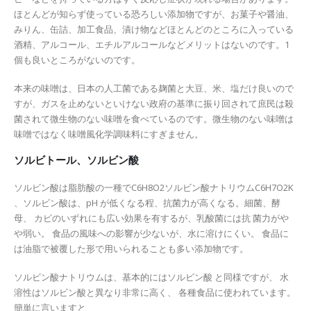
ほとんどが知らず使っている恐ろしい添加物ですが、お菓子や醤油、
みりん、缶詰、加工食品、漬け物などほとんどのところに入っている
酒精、アルコール、エチルアルコールなどメリットはないのです。1
個も良いところがないのです。
本来の味噌は、日本の人工菌である麹菌と大豆、米、塩だけ良いので
すが、ガスを止めないといけない政府の基準に振り回されて庶民は殺
菌されて微生物のない味噌を食べているのです。微生物のない味噌は
味噌ではなく味噌風化学調味料にすぎません。
ソルビトール、ソルビン酸
ソルビン酸は脂肪酸の一種でC6H8O2ソルビン酸ナトリウムC6H7O2K
、ソルビン酸は、pH が低くなる程、抗菌力が高くなる。細菌、酵
母、 カビのいずれにも広い効果を有するが、乳酸菌には抗 菌力がや
や弱い。 食品の風味への影響が少ないが、水に溶けにくい。 食品に
は油脂で被覆した形で用いられることも多い添加物です。
ソルビン酸ナトリウムは、基本的にはソルビン酸 と同様ですが、 水
溶性はソルビン酸と異なり非常に高く、 各種食品に使われています。
簡単に言いますと