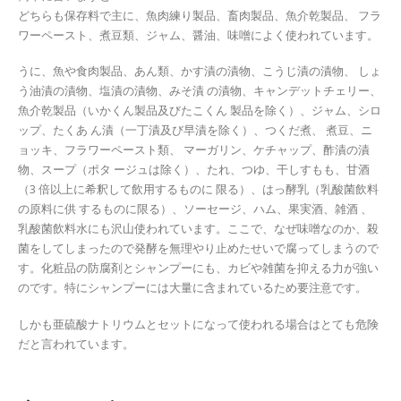
どちらも保存料で主に、魚肉練り製品、畜肉製品、魚介乾製品、 フラ
ワーペースト、煮豆類、ジャム、醤油、味噌によく使われています。
うに、魚や食肉製品、あん類、かす漬の漬物、こうじ漬の漬物、 しょ
う油漬の漬物、塩漬の漬物、みそ漬 の漬物、キャンデットチェリー、
魚介乾製品（いかくん製品及びたこくん 製品を除く）、ジャム、シロ
ップ、たくあ ん漬（一丁漬及び早漬を除く）、つくだ煮、 煮豆、ニ
ョッキ、フラワーペースト類、 マーガリン、ケチャップ、酢漬の漬
物、スープ（ポタ ージュは除く）、たれ、つゆ、干しすもも、甘酒
（3 倍以上に希釈して飲用するものに 限る）、はっ酵乳（乳酸菌飲料
の原料に供 するものに限る）、ソーセージ、ハム、果実酒、雑酒 、
乳酸菌飲料水にも沢山使われています。ここで、なぜ味噌なのか、殺
菌をしてしまったので発酵を無理やり止めたせいで腐ってしまうので
す。化粧品の防腐剤とシャンプーにも、カビや雑菌を抑える力が強い
のです。特にシャンプーには大量に含まれているため要注意です。
しかも亜硫酸ナトリウムとセットになって使われる場合はとても危険
だと言われています。