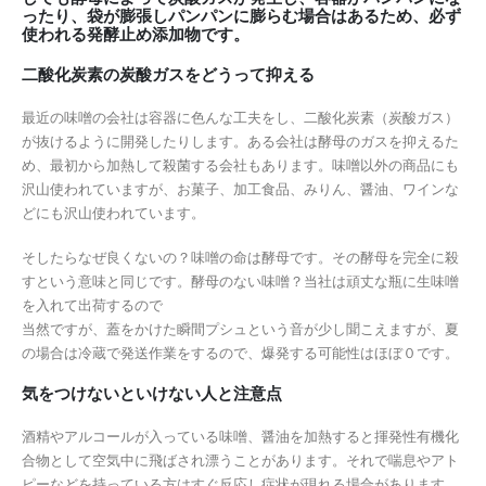
ったり、袋が膨張しパンパンに膨らむ場合はあるため、必ず
使われる発酵止め添加物です。
二酸化炭素の炭酸ガスをどうって抑える
最近の味噌の会社は容器に色んな工夫をし、二酸化炭素（炭酸ガス）
が抜けるように開発したりします。ある会社は酵母のガスを抑えるた
め、最初から加熱して殺菌する会社もあります。味噌以外の商品にも
沢山使われていますが、お菓子、加工食品、みりん、醤油、ワインな
どにも沢山使われています。
そしたらなぜ良くないの？味噌の命は酵母です。その酵母を完全に殺
すという意味と同じです。酵母のない味噌？当社は頑丈な瓶に生味噌
を入れて出荷するので
当然ですが、蓋をかけた瞬間プシュという音が少し聞こえますが、夏
の場合は冷蔵で発送作業をするので、爆発する可能性はほぼ０です。
気をつけないといけない人と注意点
酒精やアルコールが入っている味噌、醤油を加熱すると揮発性有機化
合物として空気中に飛ばされ漂うことがあります。それで喘息やアト
ピーなどを持っている方はすぐ反応し症状が現れる場合があります。