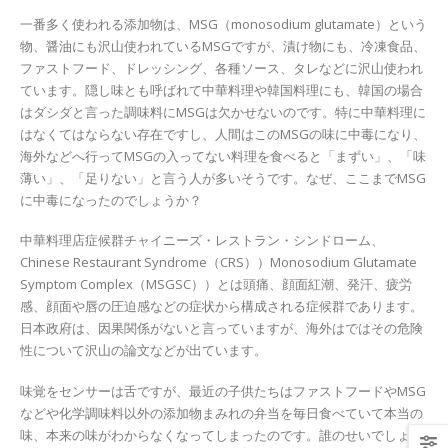
一番多く使われる添加物は、MSG（monosodium glutamate）という
物、醤油にも沢山使われているMSGですが、漬け物にも、冷凍食品、
ファストフード、ドレッシング、各種ソース、タレなどに沢山使われ
ています。隠し味とも呼ばれて中華料理や韓国料理にも、韓国の場合
はダシダと言った調味料にMSGは欠かせないのです。特に中華料理に
はなくてはならない存在ですし、人間はこのMSGの味に中毒になり、
海外などへ行ってMSGの入ってない料理を食べると「まずい」、「味
薄い」、「足りない」と言う人が多いそうです。なぜ、ここまでMSG
に中毒になったのでしょうか？
中華料理店症候群チャイニーズ・レストラン・シンドローム、
Chinese Restaurant Syndrome（CRS））Monosodium Glutamate
Symptom Complex（MSGSC））とは頭痛、顔面紅潮、発汗、疲労
感、顔面や唇の圧迫感などの症状から構成される症候群であります。
日本政府は、因果関係がないと言っていますが、海外はではその危険
性について沢山の論文などが出ています。
味覚をセンサーは舌ですが、最近の子供たちはファストフードやMSG
などや化学調味料以外の添加物まみれの弁当を毎日食べていて本当の
味、本来の味がわからなくなってしまったのです。誰のせいでしょう