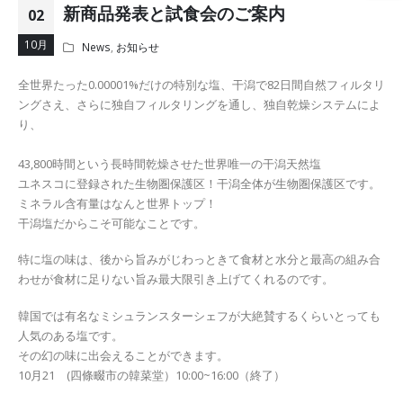
新商品発表と試食会のご案内
02
10月
News
,
お知らせ
全世界たった0.00001%だけの特別な塩、干潟で82日間自然フィルタリ
ングさえ、さらに独自フィルタリングを通し、独自乾燥システムによ
り、
43,800時間という長時間乾燥させた世界唯一の干潟天然塩
ユネスコに登録された生物圏保護区！干潟全体が生物圏保護区です。
ミネラル含有量はなんと世界トップ！
干潟塩だからこそ可能なことです。
特に塩の味は、後から旨みがじわっときて食材と水分と最高の組み合
わせが食材に足りない旨み最大限引き上げてくれるのです。
韓国では有名なミシュランスターシェフが大絶賛するくらいとっても
人気のある塩です。
その幻の味に出会えることができます。
10月21 (四條畷市の韓菜堂）10:00~16:00（終了）