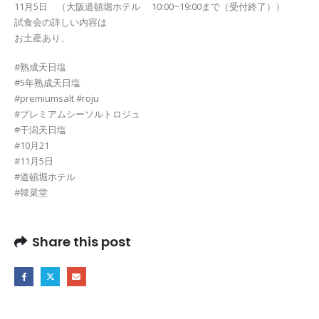
11月5日 （大阪道頓堀ホテル 10:00~19:00まで（受付終了））
試食会の詳しい内容は
お土産あり、
#熟成天日塩
#5年熟成天日塩
#premiumsalt #roju
#プレミアムシーソルトロジュ
#干潟天日塩
#10月21
#11月5日
#道頓堀ホテル
#韓菜堂
Share this post