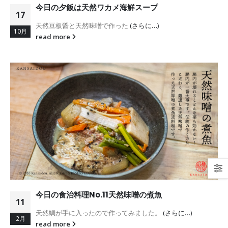
今日の夕飯は天然ワカメ海鮮スープ
17
天然豆板醤と天然味噌で作った
(さらに…)
10月
read more
今日の食治料理No.11天然味噌の煮魚
11
天然鯛が手に入ったので作ってみました。
(さらに…)
2月
read more