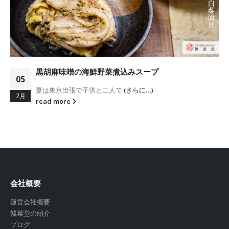
黒胡麻味噌の海鮮野菜煮込みスープ
05
妻は東京出張で子供と二人で
(さらに…)
2月
read more
会社概要
運営会社概要
韓菜堂の紹介
ブログ