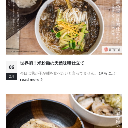
世界初！米粉麺の天然味噌仕立て
06
今日は我が子が麺を食べたいと言ってません。
(さらに…)
2月
read more