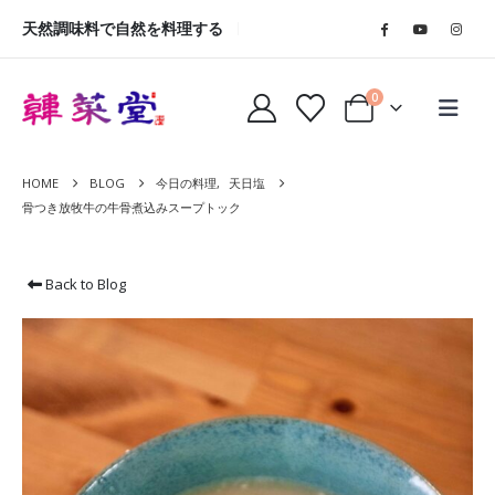
天然調味料で自然を料理する
0
HOME
BLOG
今日の料理
,
天日塩
骨つき放牧牛の牛骨煮込みスープトック
Back to Blog