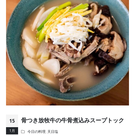
骨つき放牧牛の牛骨煮込みスープトック
15
1月
今日の料理
,
天日塩