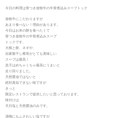
今日の料理は骨つき放牧牛の牛骨煮込みスープトック
放牧牛にこだわりますが
あまり食べない！理由があります。
今日はお米の餅を食べたくて
骨つき放牧牛の牛骨煮込みスープ
トックです。
大根と餅、ネギや、
自家製干し椎茸がとても美味しい
スープは最高！
息子はめちゃくちゃ最高にうまいと
走り回りました。
天然醤油ではないと
絶対真似できない味ですが
きっと
限定レストランで提供したいと思っております。
味付けは
天日塩と天然醤油のみです。
漬物にもふさわしい塩ですが