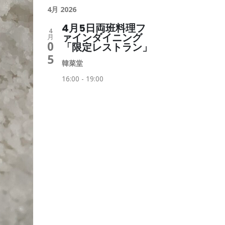
4月 2026
4月5日両班料理フ
4
ァインダイニング
月
0
「限定レストラン」
5
韓菜堂
16:00 - 19:00