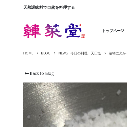
天然調味料で自然を料理する
トップページ
HOME
BLOG
NEWS
,
今日の料理
,
天日塩
漬物に欠か
Back to Blog