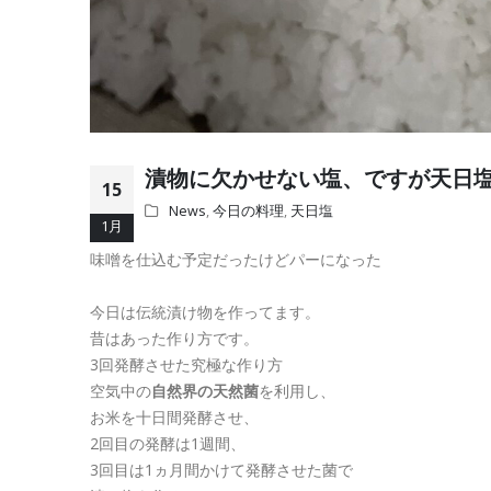
漬物に欠かせない塩、ですが天日
15
News
,
今日の料理
,
天日塩
1月
味噌を仕込む予定だったけどパーになった
今日は伝統漬け物を作ってます。
昔はあった作り方です。
3回発酵させた究極な作り方
空気中の
自然界の天然菌
を利用し、
お米を十日間発酵させ、
2回目の発酵は1週間、
3回目は1ヵ月間かけて発酵させた菌で