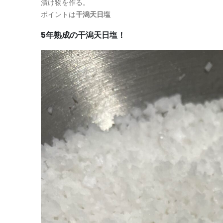
漬け物を作る。
ポイントは
干潟天日塩
5年熟成の干潟天日塩！