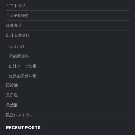
ギフト商品
キムチ&漬物
冷凍食品
出汁＆調味料
ふりかけ
万能調味料
出汁スープの素
無添加天然味噌
圧搾油
天日塩
天然酢
限定レストラン
RECENT POSTS