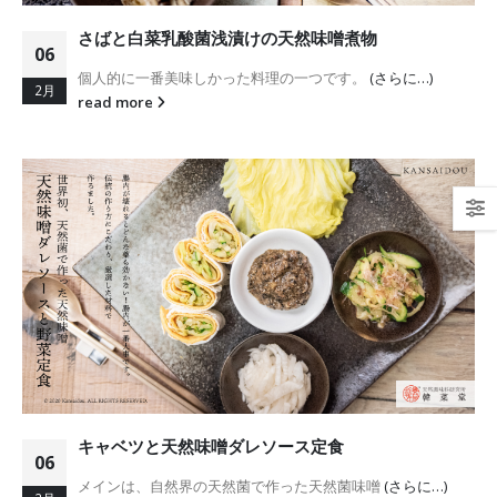
さばと白菜乳酸菌浅漬けの天然味噌煮物
06
個人的に一番美味しかった料理の一つです。
(さらに…)
2月
read more
キャベツと天然味噌ダレソース定食
06
メインは、自然界の天然菌で作った天然菌味噌
(さらに…)