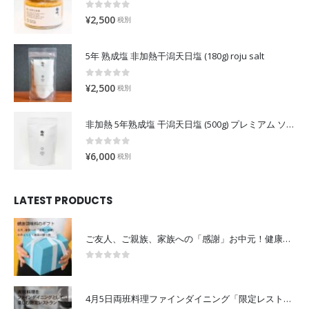
0
out of 5
¥
2,500
税別
5年 熟成塩 非加熱干潟天日塩 (180g) roju salt
0
out of 5
¥
2,500
税別
非加熱 5年熟成塩 干潟天日塩 (500g) プレミアム ソルトロジュ「露珠」
0
out of 5
¥
6,000
税別
LATEST PRODUCTS
ご友人、ご親族、家族への「感謝」お中元！健康調味料の贈り物を届ける。
0
out of 5
4月5日両班料理ファインダイニング「限定レストラン」