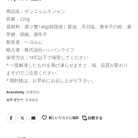
商品名：ヤンニョムケジャン
容量：220g
原材料：渡り蟹140g(韓国産）醤油、天日塩、唐辛子の粉、麦
芽糖、胡椒、唐辛子
製造者：ヘヨルム
輸入者：株式会社ハンバンライフ
保管方法：18℃以下で保管してください
* 一度解凍したものを再び凍らせますと、味、品質が変わり
ますのでご注意ください。
* 開封後は、お早めにお召し上がり下さい。
Availability:
在庫切れ
カテゴリー:
冷凍食品
欲しいリストに追加
比較する