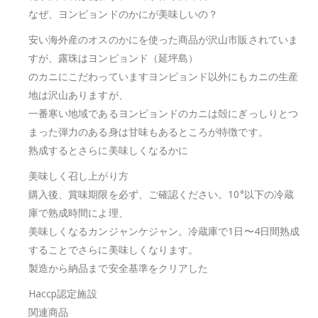
なぜ、ヨンピョンドのかにが美味しいの？
安い海外産のオスのかにを使った商品が沢山市販されていま
すが、露珠はヨンピョンド（延坪島）
のカニにこだわっていますヨンピョンド以外にもカニの生産
地は沢山ありますが、
一番寒い地域であるヨンピョンドのカニは殻にぎっしりとつ
まった弾力のある身は甘味もあるところが特徴です。
熟成するとさらに美味しくなるかに
美味しく召し上がり方
購入後、賞味期限を必ず、ご確認ください。10°以下の冷蔵
庫で熟成時間によ理、
美味しくなるカンジャンケジャン。冷蔵庫で1日〜4日間熟成
することでさらに美味しくなります。
製造から納品まで安全基準をクリアした
Haccp認定施設
関連商品