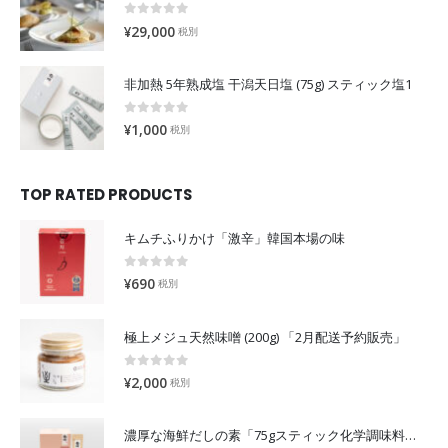
0
out of 5
¥
29,000
税別
非加熱 5年熟成塩 干潟天日塩 (75g) スティック塩1
0
out of 5
¥
1,000
税別
TOP RATED PRODUCTS
キムチふりかけ「激辛」韓国本場の味
0
out of 5
¥
690
税別
極上メジュ天然味噌 (200g) 「2月配送予約販売」
0
out of 5
¥
2,000
税別
濃厚な海鮮だしの素「75gスティック化学調味料不使用」無添加出汁