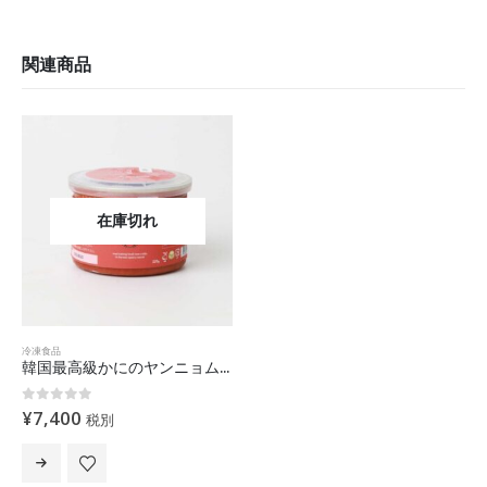
関連商品
在庫切れ
冷凍食品
韓国最高級かにのヤンニョムケジャン220g
0
out of 5
¥
7,400
税別