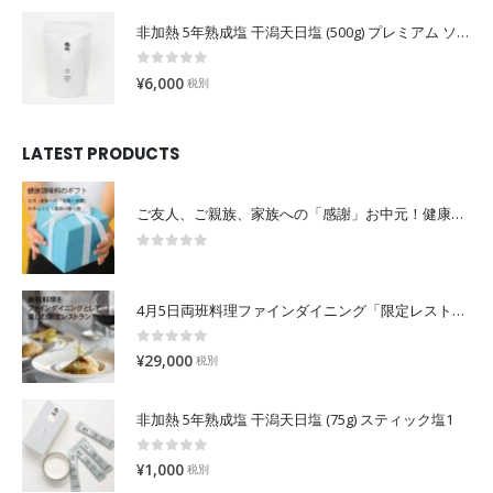
非加熱 5年熟成塩 干潟天日塩 (500g) プレミアム ソルトロジュ「露珠」
0
out of 5
¥
6,000
税別
LATEST PRODUCTS
ご友人、ご親族、家族への「感謝」お中元！健康調味料の贈り物を届ける。
0
out of 5
4月5日両班料理ファインダイニング「限定レストラン」
0
out of 5
¥
29,000
税別
非加熱 5年熟成塩 干潟天日塩 (75g) スティック塩1
0
out of 5
¥
1,000
税別