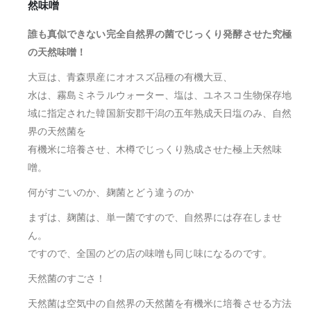
然味噌
誰も真似できない完全自然界の菌でじっくり発酵させた究極
の天然味噌！
大豆は、青森県産にオオスズ品種の有機大豆、
水は、霧島ミネラルウォーター、塩は、ユネスコ生物保存地
域に指定された韓国新安郡干潟の五年熟成天日塩のみ、自然
界の天然菌を
有機米に培養させ、木樽でじっくり熟成させた極上天然味
噌。
何がすごいのか、麹菌とどう違うのか
まずは、麹菌は、単一菌ですので、自然界には存在しませ
ん。
ですので、全国のどの店の味噌も同じ味になるのです。
天然菌のすごさ！
天然菌は空気中の自然界の天然菌を有機米に培養させる方法