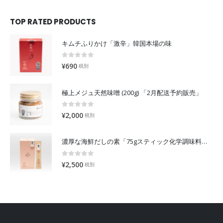
TOP RATED PRODUCTS
キムチふりかけ「激辛」韓国本場の味
0
out of 5
¥
690
税別
極上メジュ天然味噌 (200g) 「2月配送予約販売」
0
out of 5
¥
2,000
税別
濃厚な海鮮だしの素「75gスティック化学調味料不使用」無添加出汁
0
out of 5
¥
2,500
税別