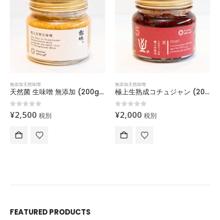
無添加天然味噌
無添加天然味噌
天然菌 生味噌 無添加 (200g) 2月配送予約販売
極上生熟成コチュジャン (200g) 「予約販売」
0
out of 5
0
out of 5
¥
2,500
¥
2,000
税別
税別
FEATURED PRODUCTS