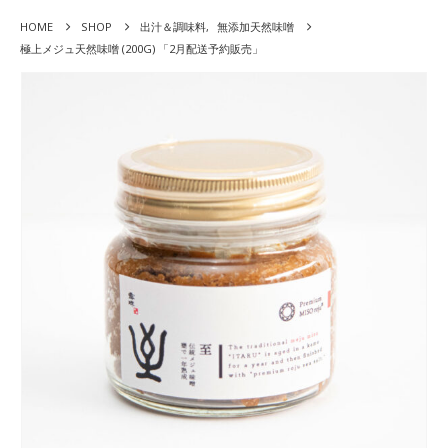
HOME
SHOP
出汁＆調味料
,
無添加天然味噌
極上メジュ天然味噌 (200G) 「2月配送予約販売」