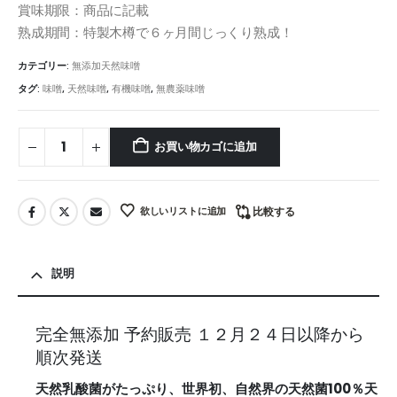
賞味期限：商品に記載
熟成期間：特製木樽で６ヶ月間じっくり熟成！
カテゴリー:
無添加天然味噌
タグ:
味噌
,
天然味噌
,
有機味噌
,
無農薬味噌
お買い物カゴに追加
欲しいリストに追加
比較する
説明
完全無添加 予約販売 １２月２４日以降から
順次発送
天然乳酸菌がたっぷり、世界初、自然界の天然菌100％天