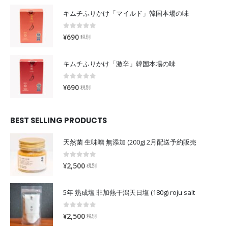
キムチふりかけ「マイルド」韓国本場の味
0
out of 5
¥
690
税別
キムチふりかけ「激辛」韓国本場の味
0
out of 5
¥
690
税別
BEST SELLING PRODUCTS
天然菌 生味噌 無添加 (200g) 2月配送予約販売
0
out of 5
¥
2,500
税別
5年 熟成塩 非加熱干潟天日塩 (180g) roju salt
0
out of 5
¥
2,500
税別