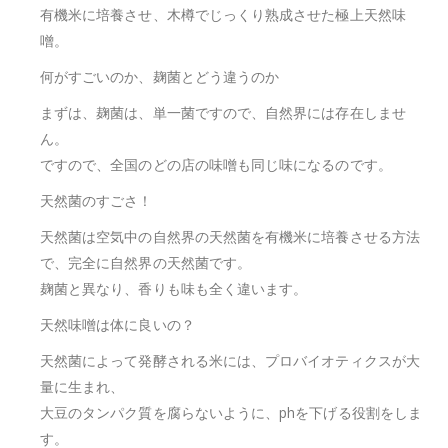
有機米に培養させ、木樽でじっくり熟成させた極上天然味
噌。
何がすごいのか、麹菌とどう違うのか
まずは、麹菌は、単一菌ですので、自然界には存在しませ
ん。
ですので、全国のどの店の味噌も同じ味になるのです。
天然菌のすごさ！
天然菌は空気中の自然界の天然菌を有機米に培養させる方法
で、完全に自然界の天然菌です。
麹菌と異なり、香りも味も全く違います。
天然味噌は体に良いの？
天然菌によって発酵される米には、プロバイオティクスが大
量に生まれ、
大豆のタンパク質を腐らないように、phを下げる役割をしま
す。