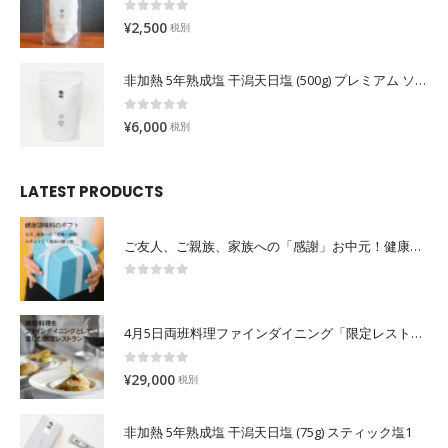
0
out of 5
¥
2,500
税別
非加熱 5年熟成塩 干潟天日塩 (500g) プレミアム ソルトロジュ「露珠」
0
out of 5
¥
6,000
税別
LATEST PRODUCTS
ご友人、ご親族、家族への「感謝」お中元！健康調味料の贈り物を届ける。
0
out of 5
4月5日両班料理ファインダイニング「限定レストラン」
0
out of 5
¥
29,000
税別
非加熱 5年熟成塩 干潟天日塩 (75g) スティック塩1