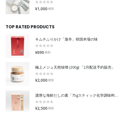
0
out of 5
¥
1,000
税別
TOP RATED PRODUCTS
キムチふりかけ「激辛」韓国本場の味
0
out of 5
¥
690
税別
極上メジュ天然味噌 (200g) 「2月配送予約販売」
0
out of 5
¥
2,000
税別
濃厚な海鮮だしの素「75gスティック化学調味料不使用」無添加出汁
0
out of 5
¥
2,500
税別