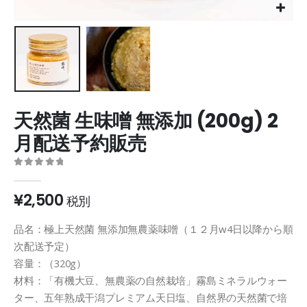
天然菌 生味噌 無添加 (200g) 2
月配送予約販売
0
out of 5
¥
2,500
税別
品名：極上天然菌 無添加無農薬味噌（１２月w4日以降から順
次配送予定）
容量：（320g）
材料：「有機大豆、無農薬の自然栽培」霧島ミネラルウォー
ター、五年熟成干潟プレミアム天日塩、自然界の天然菌で培