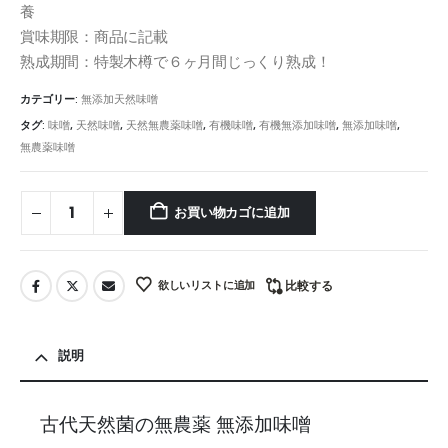
養
賞味期限：商品に記載
熟成期間：特製木樽で６ヶ月間じっくり熟成！
カテゴリー:
無添加天然味噌
タグ:
味噌
,
天然味噌
,
天然無農薬味噌
,
有機味噌
,
有機無添加味噌
,
無添加味噌
,
無農薬味噌
お買い物カゴに追加
欲しいリストに追加
比較する
説明
古代天然菌の無農薬 無添加味噌