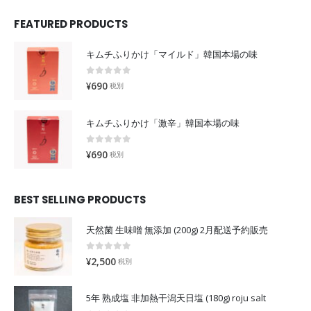
FEATURED PRODUCTS
キムチふりかけ「マイルド」韓国本場の味
0
out of 5
¥
690
税別
キムチふりかけ「激辛」韓国本場の味
0
out of 5
¥
690
税別
BEST SELLING PRODUCTS
天然菌 生味噌 無添加 (200g) 2月配送予約販売
0
out of 5
¥
2,500
税別
5年 熟成塩 非加熱干潟天日塩 (180g) roju salt