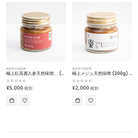
無添加天然味噌
無添加天然味噌
極上紅高麗人参天然味噌、 (200g) 「予約販売」
極上メジュ天然味噌 (200g) 「2月配送予約販売」
0
out of 5
0
out of 5
¥
5,000
¥
2,000
税別
税別