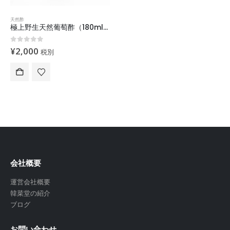
天然酢
極上野生天然葡萄酢（180ml）「予約限定販売」2月末順次配送
0
out of 5
¥
2,000
税別
会社概要
運営会社概要
韓菜堂の紹介
ブログ
お問い合わせ