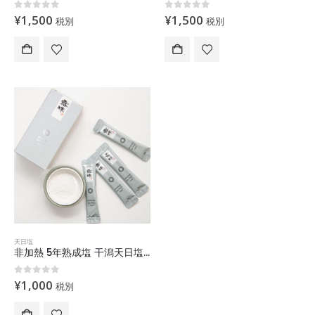
0
out of 5
0
out of 5
¥
1,500
¥
1,500
税別
税別
天日塩
非加熱 5年熟成塩 干潟天日塩 (75g) スティック塩1
0
out of 5
¥
1,000
税別