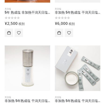
天日塩
天日塩
5年 熟成塩 非加熱干潟天日塩 (180g) roju salt
非加熱 5年熟成塩 干潟天日塩 (500g) プレミアム ソルトロジュ「露珠」
0
out of 5
0
out of 5
¥
2,500
¥
6,000
税別
税別
天日塩
天日塩
非加熱 5年熟成塩 干潟天日塩 (60g) ミル付き プレミアム塩
非加熱 5年熟成塩 干潟天日塩 (75g) スティック塩