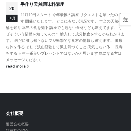
手作り天然調味料講座
20
11月19日スタート 今年最後の講座 リクエストを頂いたので
10月
す 開催いたします。 どこにもない講座です。 本当の天然発
酵を知り 本当の食を知る 講座でも危ない食材なども教えてます。 な
ぜそういう情報を知ってんの？ 輸入して成分検査をするからわかりま
す。 未だに誰も知らないマジ衝撃的な食材の情報も 教えます。 健康
な体を作る そして沢山経験して沢山気づくこと 病気しない体！ 長寿
をする 人生一番良いプレゼントではないかと思います 気になる方は
メッセージください。
read more
会社概要
運営会社概要
韓菜堂の紹介