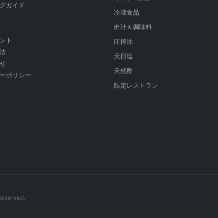
グガイド
冷凍食品
出汁＆調味料
ント
圧搾油
法
天日塩
せ
天然酢
ーポリシー
限定レストラン
Reserved.