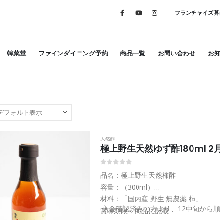
フランチャイズ募
韓菜堂
ファインダイニング予約
商品一覧
お問い合わせ
お
天然酢
極上野生天然ゆず酢180ml 
0
out of 5
品名：極上野生天然柿酢
容量：（300ml）
材料：「国内産 野生 無農薬 柿」
入金確認済みの方より、12中旬から
賞味期限：商品に記載