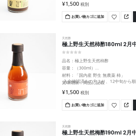
熟成期間：６ヶ月
¥
1,500
税別
お買い物カゴに追加
天然酢
極上野生天然柿酢180ml 2
0
out of 5
品名：極上野生天然柿酢
容量：（300ml）
材料：「国内産 野生 無農薬 柿」
入金確認済みの方より、12中旬から
賞味期限：商品に記載
熟成期間：６ヶ月
¥
1,500
税別
お買い物カゴに追加
天然酢
極上野生天然梅酢190ml 2