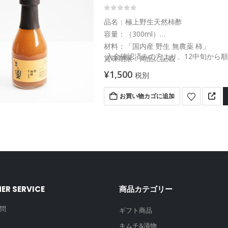
0
out of 5
品名：極上野生天然柿酢
容量：（300ml）
材料：「国内産 野生 無農薬 柿」
入金確認済みの方より、12中旬から
賞味期限：商品に記載
熟成期間：６ヶ月
¥
1,500
税別
お買い物カゴに追加
ER SERVICE
商品カテゴリー
問
ギフト商品
キムチ&漬物