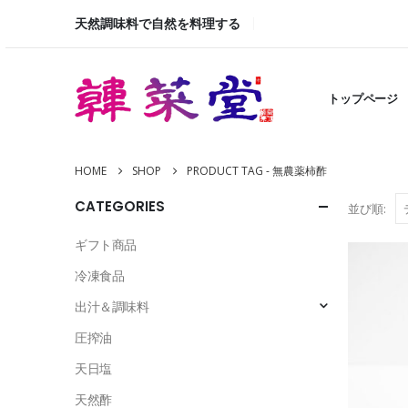
天然調味料で自然を料理する
トップページ
HOME
SHOP
PRODUCT TAG -
無農薬柿酢
CATEGORIES
並び順:
ギフト商品
冷凍食品
出汁＆調味料
圧搾油
天日塩
天然酢