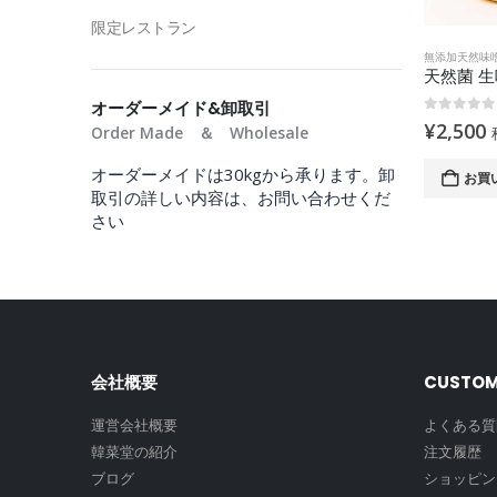
限定レストラン
無添加天然味
オーダーメイド&卸取引
0
out of
¥
2,500
Order Made ＆ Wholesale
オーダーメイドは30kgから承ります。卸
お買
取引の詳しい内容は、お問い合わせくだ
さい
会社概要
CUSTOM
運営会社概要
よくある質
韓菜堂の紹介
注文履歴
ブログ
ショッピン