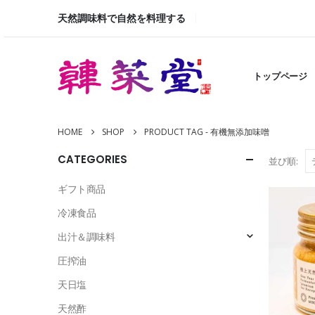
天然調味料で自然を料理する
トップページ
HOME
SHOP
PRODUCT TAG -
有機無添加味噌
CATEGORIES
並び順:
ギフト商品
冷凍食品
出汁＆調味料
圧搾油
天日塩
天然酢