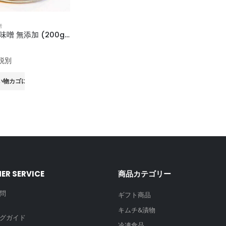
噌
天然菌 生味噌 無添加 (200g) 2月配送予約販売
 5
税別
い物カゴに追加
ER SERVICE
商品カテゴリー
問
ギフト商品
キムチ&漬物
グガイド
冷凍食品