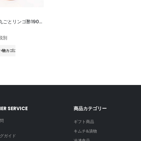
極上有機丸ごとリンゴ酢190ml 「限定予約販売」2月中旬配送
 5
税別
い物カゴに追加
ER SERVICE
商品カテゴリー
問
ギフト商品
キムチ&漬物
グガイド
冷凍食品