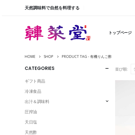
天然調味料で自然を料理する
トップページ
HOME
SHOP
PRODUCT TAG -
有機りんご酢
CATEGORIES
並び順:
ギフト商品
冷凍食品
出汁＆調味料
圧搾油
天日塩
天然酢