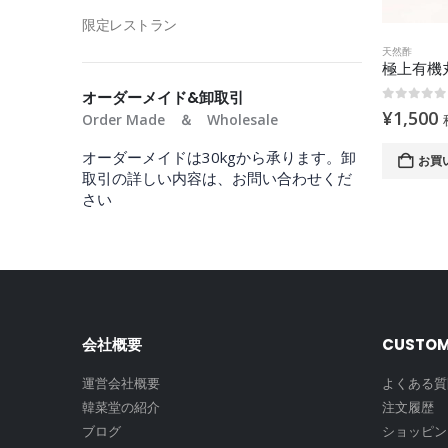
限定レストラン
天然酢
オーダーメイド&卸取引
0
out of
¥
1,500
Order Made ＆ Wholesale
オーダーメイドは30kgから承ります。卸
お買
取引の詳しい内容は、お問い合わせくだ
さい
会社概要
CUSTOM
運営会社概要
よくある質
韓菜堂の紹介
注文履歴
ブログ
ショッピン