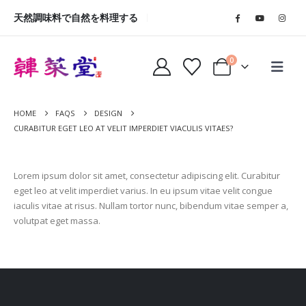
天然調味料で自然を料理する
0
HOME
FAQS
DESIGN
CURABITUR EGET LEO AT VELIT IMPERDIET VIACULIS VITAES?
Lorem ipsum dolor sit amet, consectetur adipiscing elit. Curabitur
eget leo at velit imperdiet varius. In eu ipsum vitae velit congue
iaculis vitae at risus. Nullam tortor nunc, bibendum vitae semper a,
volutpat eget massa.